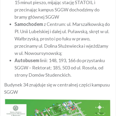
15 minut pieszo, mijając stację STATOIL i
przecinając kampus SGGW dochodzimy do
bramy głównej SGGW
Samochodem
z Centrum: ul. Marszałkowską do
Pl. Unii Lubelskiej i dalej ul. Puławską, skręt w ul.
Wałbrzyską, prosto i po łuku w prawo,
przecinamy ul. Dolina Służewiecka i wjeżdżamy
w ul. Nowoursynowską;
Autobusem
linii: 148, 193, 166 do przystanku
SGGW – Rektorat; 185, 503 od ul. Rosoła, od
strony Domów Studenckich.
Budynek 34 znajduje się w centralnej części kampusu
SGGW