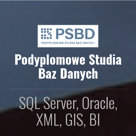
Przejdź
do
treści
Podyplomowe Studia
Baz Danych
SQL Server, Oracle,
XML, GIS, BI